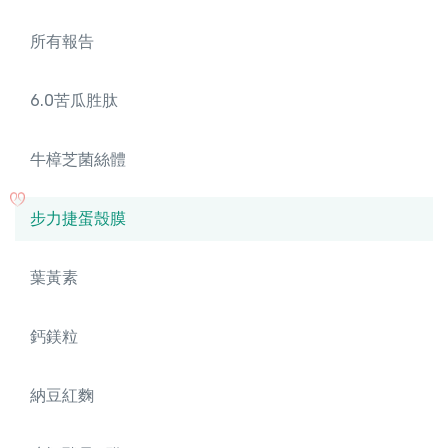
所有報告
6.0苦瓜胜肽
牛樟芝菌絲體
步力捷蛋殼膜
葉黃素
鈣鎂粒
納豆紅麴