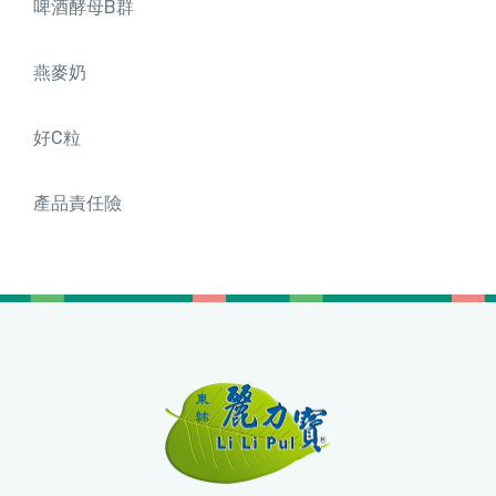
啤酒酵母B群
燕麥奶
好C粒
產品責任險