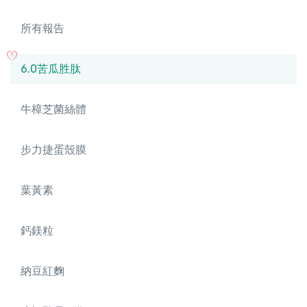
所有報告
6.0苦瓜胜肽
牛樟芝菌絲體
步力捷蛋殼膜
葉黃素
鈣鎂粒
納豆紅麴