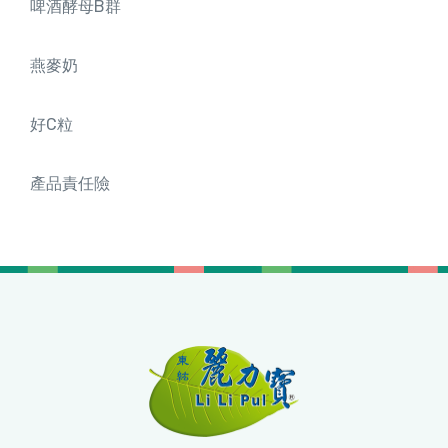
啤酒酵母B群
燕麥奶
好C粒
產品責任險